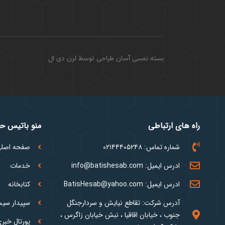
بسته نصبی آسان طراحی توسط لرن دی ال
راه های ارتباطی
منو باتیس 
شماره تماس: ۰۲۱۴۴۴۰۵۲۴۸
صفحه اصل
ادرس ایمیل: info@batishesab.com
خدمات
ادرس ایمیل: BatisHesab@yahoo.com
کتابخانه
آدرس شرکت: تقاطع نیایش و سردارجنگل
سپیدار سی
جنوب ، خیابان اقاقیا ، نبش خیابان زاگرس ،
پورتال خبر